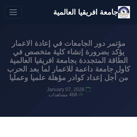
جامعة افريقيا العالمية
مؤتمر دور الجامعات في إعادة الاعمار
يؤكد بضرورة إنشاء كلية متخصص في
الطاقة المتجددة بجامعة افريقيا العالمية
كاول جامعة داعمة للاعمار لما بعد الحرب
من أجل إعداد كوادر مؤهلة علميا وعمليا
January 07, 2026
466 مشاهدات