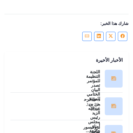
شارك هذا الخبر:
الأخبار الأخيرة
اللجنة
التنظيمة
للمؤتمر
تصدر
البيان
الختامي
للمؤتم...
د.عبدالرح
من بن
Jan 22,
عبدالله
2026
الزيد
رئيس
مجلس
أمناء
بروفيسور
جامعة...
سامي