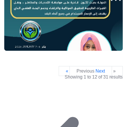
Next »
« Previous
Showing
1
to
12
of
31
results