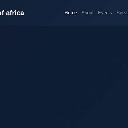
f africa
Home
About
Events
Spea